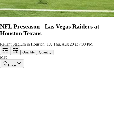
NFL Preseason - Las Vegas Raiders at
Houston Texans
Reliant Stadium in Houston, TX
Thu, Aug 20 at 7:00 PM
Quantity
Quantity
Map
Price
Gridiron 649
Row
M
|
2-4 tickets
Lowest Price in Section
9.2
Excellent
$13
ea
incl. fees
Gridiron 629