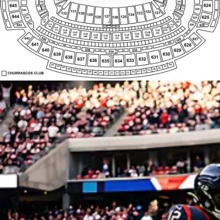
345
AA
330
285
253
284
254
542
CLB
JJ
CLB
526
643
CLB
283
255
282
743
256
281
257
344
126B
127A
126A
331
280
127B
258
279
259
CLB
CLB
278
260
277
261
276
494
262
450
275
263
274
264
273
265
343
266
272
267
271
332
270
268
269
CLB
CLB
493
451
492
452
CLB
CLB
527
342
541
333
453
491
CLB
CLB
G
454
334
341
490
CLB
CLB
CLB
CLB
455
489
340
335
456
488
540
339
336
642
528
457
627
487
337
338
458
486
V
459
485
460
484
461
483
539
529
462
482
463
641
481
464
480
628
465
479
466
478
467
477
468
476
538
469
475
470
474
471
473
472
530
537
531
640
629
536
532
G
535
533
534
M
630
639
631
638
A
637
632
633
636
635
634
883
861
T
862
882
863
881
864
880
865
879
866
878
867
877
868
876
CHURRASCOS CLUB
869
875
870
871
873
874
872